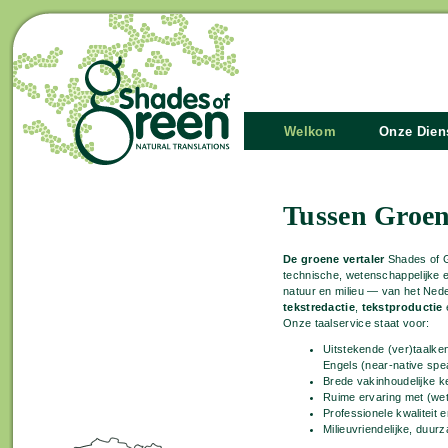
Welkom
Onze Dien
Tussen Groe
De groene vertaler
Shades of G
technische, wetenschappelijke 
natuur en milieu — van het Ned
tekstredactie
,
tekstproductie
Onze taalservice staat voor:
Uitstekende (ver)taalke
Engels (near-native spe
Brede vakinhoudelijke k
Ruime ervaring met (wet
Professionele kwaliteit e
Milieuvriendelijke, duur