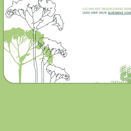
LID VAN HET
NEDERLANDSE GENO
LEES HIER ONZE
ALGEMENE VO