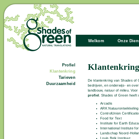
Welkom
Onze Dien
Klantenkrin
Profiel
Klantenkring
Tarieven
De klantenkring van Shades of G
Duurzaamheid
bedrijven, en onderwijs- en ove
landbouw, natuur of milieu. Voor
profiel
. Shades of Green heeft 
Arcadis
ARK Natuurontwikkeling
ControlUnion Certificati
Food for Text
Institute for Earth Educa
International Institute 
Landschap Noord-Holla
Louis Bolk Instituut