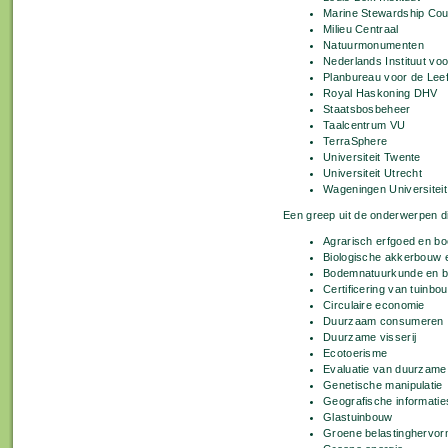
Marine Stewardship Co
Milieu Centraal
Natuurmonumenten
Nederlands Instituut v
Planbureau voor de Lee
Royal Haskoning DHV
Staatsbosbeheer
Taalcentrum VU
TerraSphere
Universiteit Twente
Universiteit Utrecht
Wageningen Universiteit
Een greep uit de onderwerpen di
Agrarisch erfgoed en boe
Biologische akkerbouw en
Bodemnatuurkunde en b
Certificering van tuinbo
Circulaire economie
Duurzaam consumeren
Duurzame visserij
Ecotoerisme
Evaluatie van duurzame 
Genetische manipulatie
Geografische informati
Glastuinbouw
Groene belastinghervor