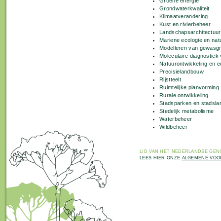
Groene energie
Grondwaterkwaliteit
Klimaatverandering
Kust en rivierbeheer
Landschapsarchitectuur
Mariene ecologie en na
Modelleren van gewasgr
Moleculaire diagnostiek
Natuurontwikkeling en e
Precisielandbouw
Rijstteelt
Ruimtelijke planvorming
Rurale ontwikkeling
Stadsparken en stadsl
Stedelijk metabolisme
Waterbeheer
Wildbeheer
LID VAN HET
NEDERLANDSE GENO
LEES HIER ONZE
ALGEMENE VO